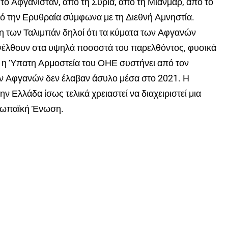
το Αφγανιστάν, από τη Συρία, από τη Μιανμάρ, από το
πό την Ερυθραία σύμφωνα με τη Διεθνή Αμνηστία.
 των Ταλιμπάν δηλοί ότι τα κύματα των Αφγανών
έλθουν στα υψηλά ποσοστά του παρελθόντος, φυσικά
 η Ύπατη Αρμοστεία του ΟΗΕ συστήνει από τον
 Αφγανών δεν έλαβαν άσυλο μέσα στο 2021. Η
ν Ελλάδα ίσως τελικά χρειαστεί να διαχειριστεί μια
ρωπαϊκή Ένωση.