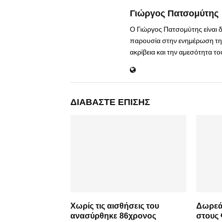
Γιώργος Πατσομύτης
Ο Γιώργος Πατσομύτης είναι 
παρουσία στην ενημέρωση της
ακρίβεια και την αμεσότητα τ
ΔΙΑΒΆΣΤΕ ΕΠΊΣΗΣ
Χωρίς τις αισθήσεις του
Δωρεάν
ανασύρθηκε 86χρονος
στους