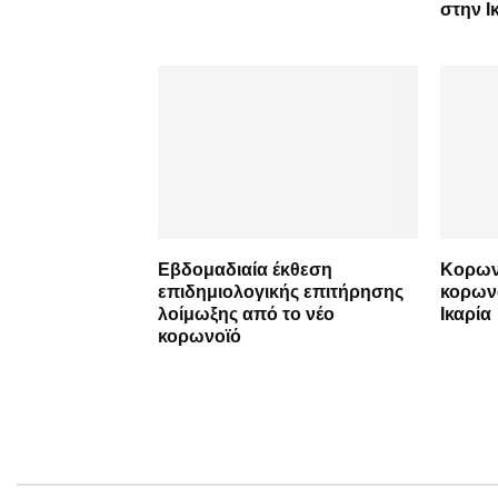
στην Ι
Εβδομαδιαία έκθεση
Κορων
επιδημιολογικής επιτήρησης
κορωνο
λοίμωξης από το νέο
Ικαρία
κορωνοϊό