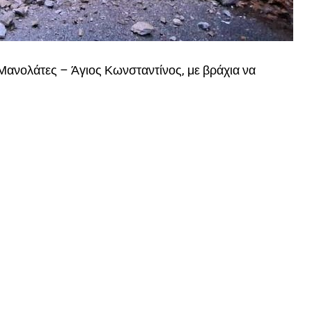
ανολάτες – Άγιος Κωνσταντίνος, με βράχια να