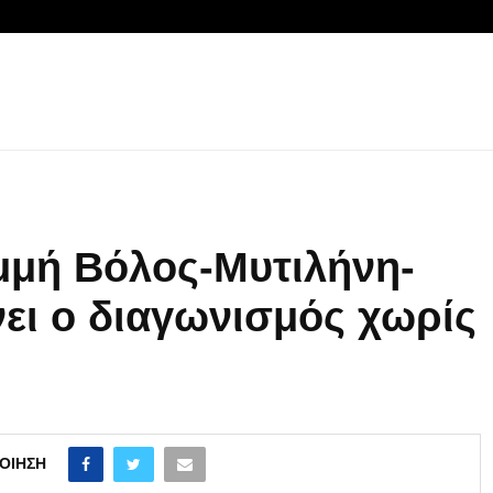
μμή Βόλος-Μυτιλήνη-
νει ο διαγωνισμός χωρίς
ΟΊΗΣΗ