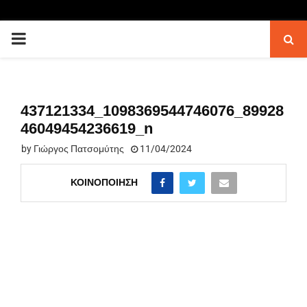
PRIMARY
MENU
437121334_1098369544746076_89928
46049454236619_n
by
Γιώργος Πατσομύτης
11/04/2024
ΚΟΙΝΟΠΟΊΗΣΗ