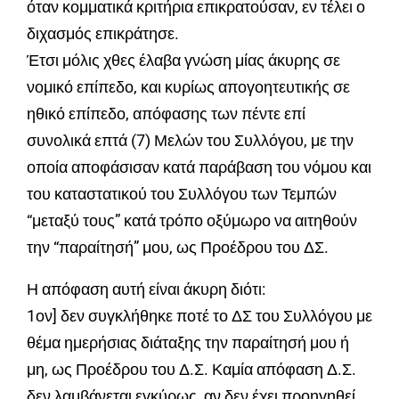
όταν κομματικά κριτήρια επικρατούσαν, εν τέλει ο
διχασμός επικράτησε.
Έτσι μόλις χθες έλαβα γνώση μίας άκυρης σε
νομικό επίπεδο, και κυρίως απογοητευτικής σε
ηθικό επίπεδο, απόφασης των πέντε επί
συνολικά επτά (7) Μελών του Συλλόγου, με την
οποία αποφάσισαν κατά παράβαση του νόμου και
του καταστατικού του Συλλόγου των Τεμπών
“μεταξύ τους” κατά τρόπο οξύμωρο να αιτηθούν
την “παραίτησή” μου, ως Προέδρου του ΔΣ.
Η απόφαση αυτή είναι άκυρη διότι:
1ον] δεν συγκλήθηκε ποτέ το ΔΣ του Συλλόγου με
θέμα ημερήσιας διάταξης την παραίτησή μου ή
μη, ως Προέδρου του Δ.Σ. Καμία απόφαση Δ.Σ.
δεν λαμβάνεται εγκύρως, αν δεν έχει προηγηθεί