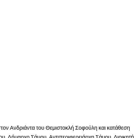
τον Ανδριάντα του Θεμιστοκλή Σοφούλη και κατάθεση
ου, Δήμαρχο Σάμου, Αντιπεριφερειάρχη Σάμου, Διοικητή