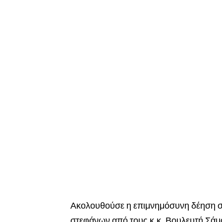
Ακολουθούσε η επιμνημόσυνη δέηση σ
στεφάνων από τους κ.κ. Βουλευτή Σάμ