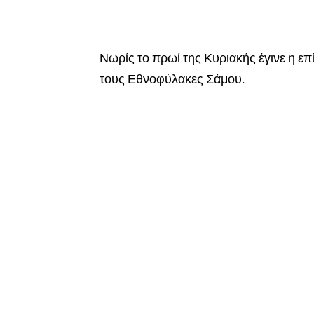
Νωρίς το πρωί της Κυριακής έγινε η ε
τους Εθνοφύλακες Σάμου.