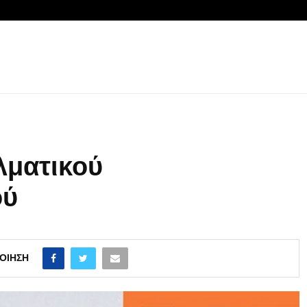
λματικού
ού
ΟΊΗΣΗ